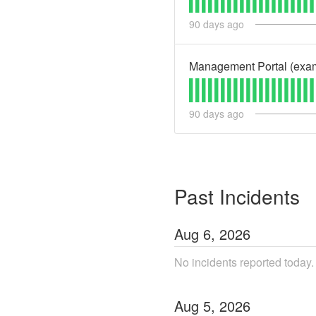
90
days ago
Management Portal (exa
90
days ago
Past Incidents
Aug
6
,
2026
No incidents reported today.
Aug
5
,
2026