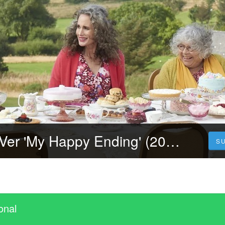
[CUEVANA.3] Ver 'My Happy Ending' (2023) Película Completa en Español y Latino
S
onal