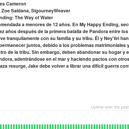
mes Cameron
, Zoe Saldana, SigourneyWeaver
Ending: The Way of Water
omendada a menores de 12 años. En My Happy Ending, se
ez años después de la primera batalla de Pandora entre los
e tranquilamente con su familia y su tribu. Él y Ney'tiri ha
 permanecer juntos, debido a los problemas matrimoniales y
o de la tribu. Sin embargo, deben abandonar su hogar y ex
ndora, adentrándose en el mar y haciendo pactos con otros
 resurge, Jake debe volver a librar una difícil guerra con
Uptime over the pas