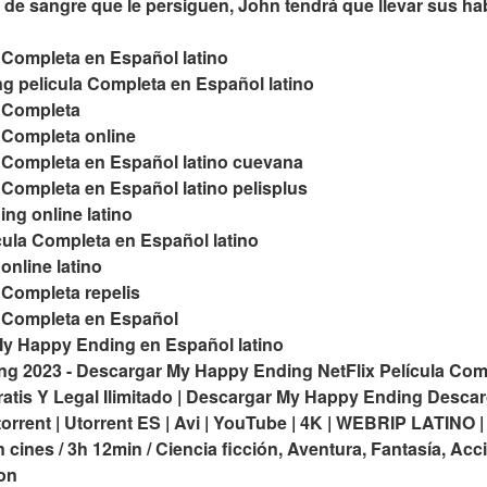
de sangre que le persiguen, John tendrá que llevar sus habil
 Completa en Español latino
g pelicula Completa en Español latino
 Completa
 Completa online
 Completa en Español latino cuevana
Completa en Español latino pelisplus
ng online latino
ula Completa en Español latino
online latino
 Completa repelis
 Completa en Español
My Happy Ending en Español latino
g 2023 - Descargar My Happy Ending NetFlix Película Com
atis Y Legal Ilimitado | Descargar My Happy Ending Desc
fy torrent | Utorrent ES | Avi | YouTube | 4K | WEBRIP LATIN
 cines / 3h 12min / Ciencia ficción, Aventura, Fantasía, Acc
on