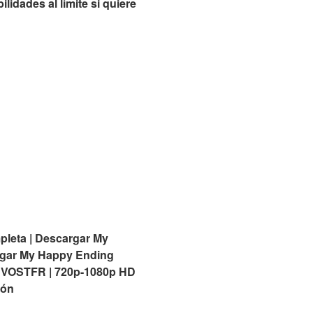
idades al límite si quiere
pleta | Descargar My
argar My Happy Ending
O | VOSTFR | 720p-1080p HD
ión