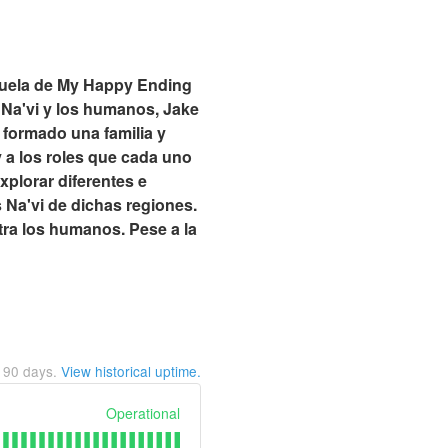
cuela de My Happy Ending
 Na'vi y los humanos, Jake
n formado una familia y
 a los roles que cada uno
plorar diferentes e
 Na'vi de dichas regiones.
tra los humanos. Pese a la
t
90
days.
View historical uptime.
Operational